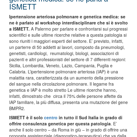
ISMETT
Ipertensione arteriosa polmonare e genetica medica: se
ne è parlato al workshop interdisciplinare che si è svolto
a ISMETT.
A Palermo per parlare e confrontarsi sui progressi
scientifici e sulle ultime ricerche relative a questa patologia si
sono riuniti i maggiori esperti del settore. E’ previsto, infatti,
un parterre di 50 addetti ai lavori, composto da pneumologi,
genetisti, cardiologi, reumatologi, biologi, associazioni di
pazienti e altri professionisti del settore di 7 differenti regioni:
Sicilia, Lombardia, Veneto, Lazio, Campania, Puglia e
Calabria. L’ipertensione polmonare arteriosa (IAP) è una
malattia rara, caratterizzata da un aumento della pressione
del sangue nella circolazione polmonare. Il legame fra
genetica e IAP è molto stretto Le ultime ricerche hanno,
infatti, dimostrato che circa il 75% delle persone affette da
IAP familiare, la più diffusa, presenta una mutazione del gene
BMPR2.
ISMETT è il solo
centro
in tutto il Sud Italia in grado di
offrire consulenza genetica per questa patologia
. E’
anche il solo centro – da Roma in giù – in grado di offrire una
proposta assistenziale (diagnostico-terapeutica) che va dalla