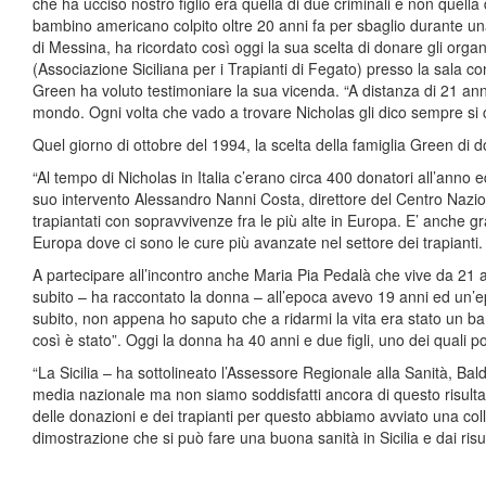
che ha ucciso nostro figlio era quella di due criminali e non quella d
bambino americano colpito oltre 20 anni fa per sbaglio durante una
di Messina, ha ricordato così oggi la sua scelta di donare gli orga
(Associazione Siciliana per i Trapianti di Fegato) presso la sala 
Green ha voluto testimoniare la sua vicenda. “A distanza di 21 an
mondo. Ogni volta che vado a trovare Nicholas gli dico sempre si c
Quel giorno di ottobre del 1994, la scelta della famiglia Green di d
“Al tempo di Nicholas in Italia c’erano circa 400 donatori all’anno 
suo intervento Alessandro Nanni Costa, direttore del Centro Nazion
trapiantati con sopravvivenze fra le più alte in Europa. E’ anche g
Europa dove ci sono le cure più avanzate nel settore dei trapianti. 
A partecipare all’incontro anche Maria Pia Pedalà che vive da 21 an
subito – ha raccontato la donna – all’epoca avevo 19 anni ed un’epa
subito, non appena ho saputo che a ridarmi la vita era stato un 
così è stato”. Oggi la donna ha 40 anni e due figli, uno dei quali p
“La Sicilia – ha sottolineato l’Assessore Regionale alla Sanità, Bald
media nazionale ma non siamo soddisfatti ancora di questo risultato.
delle donazioni e dei trapianti per questo abbiamo avviato una co
dimostrazione che si può fare una buona sanità in Sicilia e dai risul