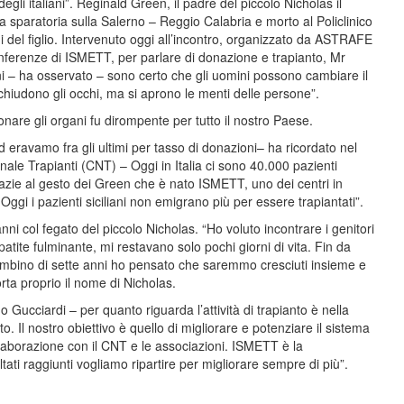
egli italiani”. Reginald Green, il padre del piccolo Nicholas il
 sparatoria sulla Salerno – Reggio Calabria e morto al Policlinico
ni del figlio. Intervenuto oggi all’incontro, organizzato da ASTRAFE
conferenze di ISMETT, per parlare di donazione e trapianto, Mr
ni – ha osservato – sono certo che gli uomini possono cambiare il
hiudono gli occhi, ma si aprono le menti delle persone”.
onare gli organi fu dirompente per tutto il nostro Paese.
ed eravamo fra gli ultimi per tasso di donazioni– ha ricordato nel
ale Trapianti (CNT) – Oggi in Italia ci sono 40.000 pazienti
razie al gesto dei Green che è nato ISMETT, uno dei centri in
Oggi i pazienti siciliani non emigrano più per essere trapiantati”.
ni col fegato del piccolo Nicholas. “Ho voluto incontrare i genitori
tite fulminante, mi restavano solo pochi giorni di vita. Fin da
bambino di sette anni ho pensato che saremmo cresciuti insieme e
orta proprio il nome di Nicholas.
o Gucciardi – per quanto riguarda l’attività di trapianto è nella
 Il nostro obiettivo è quello di migliorare e potenziare il sistema
llaborazione con il CNT e le associazioni. ISMETT è la
tati raggiunti vogliamo ripartire per migliorare sempre di più”.