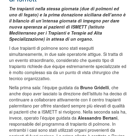
Tre trapianti nella stessa giornata (due di polmoni ed
uno di fegato) e la prima donazione siciliana dell’anno è
il bilancio di un’intensa giornata di impegno per dare
nuova speranza ai pazienti di ISMETT (Istituto
Mediterraneo per i Trapianti e Terapie ad Alta
Specializzazione) in attesa di un organo.
I due trapianti di polmone sono stati eseguiti
simultaneamente, in due sale operatorie attigue. Si tratta di
un evento straordinario, considerato che questo tipo di
trapianto richiede due équipe estremamente specializzate ed
è molto complesso sia da un punto di vista chirurgico che
tecnico organizzativo.
Nella prima sala: l’équipe guidata da
Bruno Gridelli
, che
anche dopo aver lasciato la direzione dell’Istituto ha deciso di
continuare a collaborare attivamente con il centro trapianti
palermitano per offrire standard sempre più elevati di qualità
ai pazienti che a ISMETT si rivolgono. Nella seconda sala ha,
invece, operato l’équipe guidata da
Alessandro Bertani
,
responsabile del programma di trapianto di polmone. In
entrambi i casi sono stati utilizzati organi provenienti da
pazienti di fuori regione. La prima allerta è scattata a Rovigo