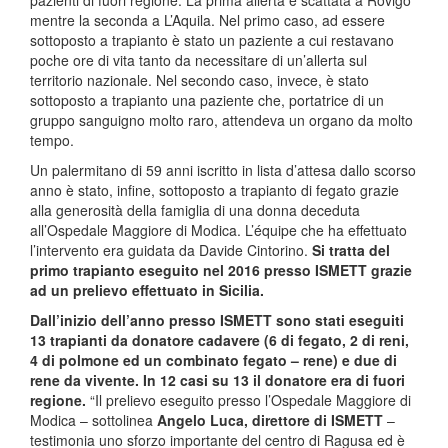
mentre la seconda a L’Aquila. Nel primo caso, ad essere
sottoposto a trapianto è stato un paziente a cui restavano
poche ore di vita tanto da necessitare di un’allerta sul
territorio nazionale. Nel secondo caso, invece, è stato
sottoposto a trapianto una paziente che, portatrice di un
gruppo sanguigno molto raro, attendeva un organo da molto
tempo.
Un palermitano di 59 anni iscritto in lista d’attesa dallo scorso
anno è stato, infine, sottoposto a trapianto di fegato grazie
alla generosità della famiglia di una donna deceduta
all’Ospedale Maggiore di Modica. L’équipe che ha effettuato
l’intervento era guidata da Davide Cintorino.
Si tratta del
primo trapianto eseguito nel 2016 presso ISMETT grazie
ad un prelievo effettuato in Sicilia.
Dall’inizio dell’anno presso ISMETT sono stati eseguiti
13 trapianti da donatore cadavere (6 di fegato, 2 di reni,
4 di polmone ed un combinato fegato – rene) e due di
rene da vivente. In 12 casi su 13 il donatore era di fuori
regione.
“Il prelievo eseguito presso l’Ospedale Maggiore di
Modica – sottolinea
Angelo Luca, direttore di ISMETT
–
testimonia uno sforzo importante del centro di Ragusa ed è