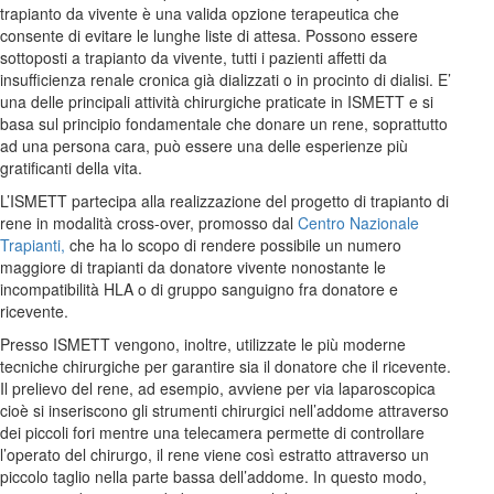
trapianto da vivente è una valida opzione terapeutica che
consente di evitare le lunghe liste di attesa. Possono essere
sottoposti a trapianto da vivente, tutti i pazienti affetti da
insufficienza renale cronica già dializzati o in procinto di dialisi. E’
una delle principali attività chirurgiche praticate in ISMETT e si
basa sul principio fondamentale che donare un rene, soprattutto
ad una persona cara, può essere una delle esperienze più
gratificanti della vita.
L’ISMETT partecipa alla realizzazione del progetto di trapianto di
rene in modalità cross-over, promosso dal
Centro Nazionale
Trapianti,
che ha lo scopo di rendere possibile un numero
maggiore di trapianti da donatore vivente nonostante le
incompatibilità HLA o di gruppo sanguigno fra donatore e
ricevente.
Presso ISMETT vengono, inoltre, utilizzate le più moderne
tecniche chirurgiche per garantire sia il donatore che il ricevente.
Il prelievo del rene, ad esempio, avviene per via laparoscopica
cioè si inseriscono gli strumenti chirurgici nell’addome attraverso
dei piccoli fori mentre una telecamera permette di controllare
l’operato del chirurgo, il rene viene così estratto attraverso un
piccolo taglio nella parte bassa dell’addome. In questo modo,