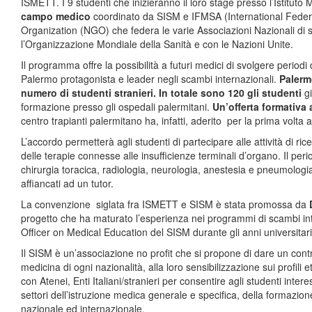
ISMETT. I 9 studenti che inizieranno il loro stage presso l’Istituto
campo medico
coordinato da SISM e IFMSA (International Feder
Organization (NGO) che federa le varie Associazioni Nazionali di stu
l’Organizzazione Mondiale della Sanità e con le Nazioni Unite.
Il programma offre la possibilità a futuri medici di svolgere periodi
Palermo protagonista e leader negli scambi internazionali.
Palermo
numero di studenti stranieri. In totale sono 120 gli studenti
g
formazione presso gli ospedali palermitani.
Un’offerta formativa
centro trapianti palermitano ha, infatti, aderito per la prima volta
L’accordo permetterà agli studenti di partecipare alle attività di r
delle terapie connesse alle insufficienze terminali d’organo. Il per
chirurgia toracica, radiologia, neurologia, anestesia e pneumologia.
affiancati ad un tutor.
La convenzione siglata fra ISMETT e SISM è stata promossa da
progetto che ha maturato l’esperienza nei programmi di scambi int
Officer on Medical Education del SISM durante gli anni universitari
Il SISM è un’associazione no profit che si propone di dare un contr
medicina di ogni nazionalità, alla loro sensibilizzazione sui profil
con Atenei, Enti Italiani/stranieri per consentire agli studenti interes
settori dell’istruzione medica generale e specifica, della formazione 
nazionale ed internazionale.