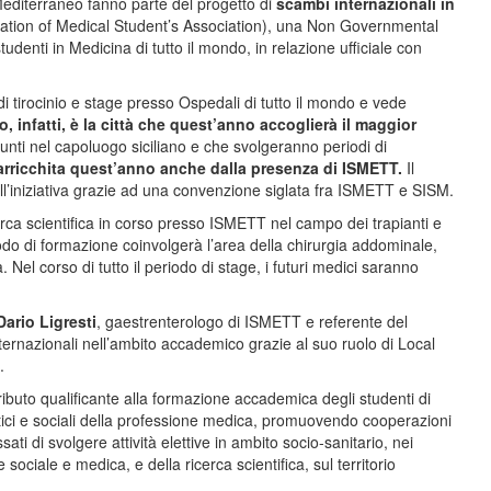
 Mediterraneo fanno parte del progetto di
scambi internazionali in
ation of Medical Student’s Association), una Non Governmental
denti in Medicina di tutto il mondo, in relazione ufficiale con
 di tirocinio e stage presso Ospedali di tutto il mondo e vede
, infatti, è la città che quest’anno accoglierà il maggior
iunti nel capoluogo siciliano e che svolgeranno periodi di
 arricchita quest’anno anche dalla presenza di ISMETT.
Il
 all’iniziativa grazie ad una convenzione siglata fra ISMETT e SISM.
icerca scientifica in corso presso ISMETT nel campo dei trapianti e
iodo di formazione coinvolgerà l’area della chirurgia addominale,
 Nel corso di tutto il periodo di stage, i futuri medici saranno
Dario Ligresti
, gaestrenterologo di ISMETT e referente del
ernazionali nell’ambito accademico grazie al suo ruolo di Local
.
ibuto qualificante alla formazione accademica degli studenti di
i etici e sociali della professione medica, promuovendo cooperazioni
sati di svolgere attività elettive in ambito socio-sanitario, nei
sociale e medica, e della ricerca scientifica, sul territorio