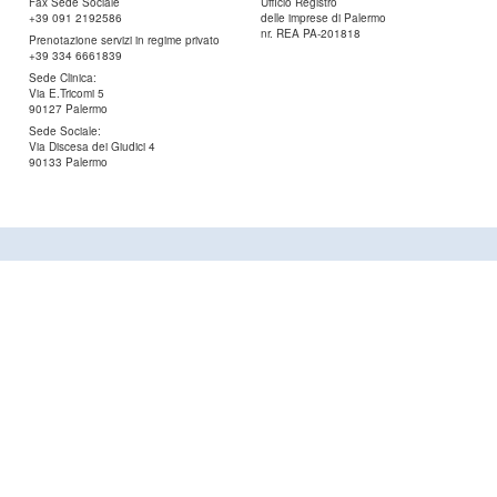
Fax Sede Sociale
Ufficio Registro
+39 091 2192586
delle imprese di Palermo
nr. REA PA-201818
Prenotazione servizi in regime privato
+39 334 6661839
Sede Clinica:
Via E.Tricomi 5
90127 Palermo
Sede Sociale:
Via Discesa dei Giudici 4
90133 Palermo