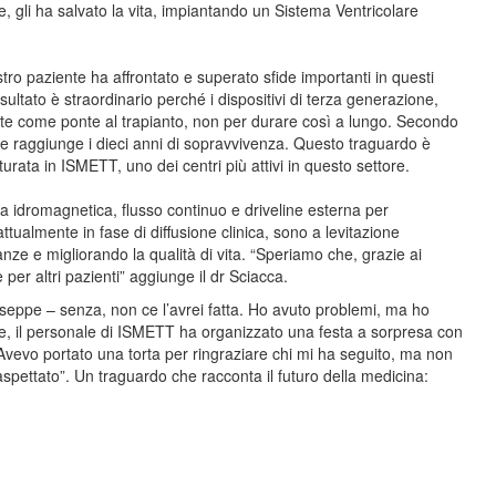
e, gli ha salvato la vita, impiantando un Sistema Ventricolare
ostro paziente ha affrontato e superato sfide importanti in questi
sultato è straordinario perché i dispositivi di terza generazione,
te come ponte al trapianto, non per durare così a lungo. Secondo
one raggiunge i dieci anni di sopravvivenza. Questo traguardo è
rata in ISMETT, uno dei centri più attivi in questo settore.
a idromagnetica, flusso continuo e driveline esterna per
ualmente in fase di diffusione clinica, sono a levitazione
nze e migliorando la qualità di vita. “Speriamo che, grazie ai
per altri pazienti” aggiunge il dr Sciacca.
eppe – senza, non ce l’avrei fatta. Ho avuto problemi, ma ho
ale, il personale di ISMETT ha organizzato una festa a sorpresa con
 Avevo portato una torta per ringraziare chi mi ha seguito, ma non
aspettato”. Un traguardo che racconta il futuro della medicina: