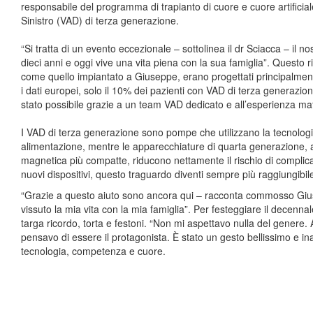
responsabile del programma di trapianto di cuore e cuore artificial
Sinistro (VAD) di terza generazione.
“Si tratta di un evento eccezionale – sottolinea il dr Sciacca – il n
dieci anni e oggi vive una vita piena con la sua famiglia”. Questo ri
come quello impiantato a Giuseppe, erano progettati principalmen
i dati europei, solo il 10% dei pazienti con VAD di terza generazi
stato possibile grazie a un team VAD dedicato e all’esperienza matu
I VAD di terza generazione sono pompe che utilizzano la tecnologi
alimentazione, mentre le apparecchiature di quarta generazione, att
magnetica più compatte, riducono nettamente il rischio di complica
nuovi dispositivi, questo traguardo diventi sempre più raggiungibile 
“Grazie a questo aiuto sono ancora qui – racconta commosso Gius
vissuto la mia vita con la mia famiglia”. Per festeggiare il decenn
targa ricordo, torta e festoni. “Non mi aspettavo nulla del genere.
pensavo di essere il protagonista. È stato un gesto bellissimo e in
tecnologia, competenza e cuore.