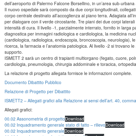
dell’aeroporto di Palermo Falcone Borsellino, in un’area sub-urbana a
Il nuovo ospedale sarà composto da due corpi longitudinali, collegati f
corpo centrale destinato all’accoglienza al piano terra. Adagiata all’
per dialogare con il verde circostante. Tre piani dei due corpi lateral
intensità di cura. Il livello -1, parzialmente interrato, fornito in larga
diagnostica per immagini radiologica e cardiologica, la medicina nucle
(cardiologica, radiologica, endoscopia, broncoscopia, neurologia), le s
ricerca, la farmacia e l’anatomia patologica. Al livello -2 si trovano l
supporto.
ISMETT 2 sarà un centro di trapianti multiorgano (fegato, cuore, polm
cardiologia, pneumologia, chirurgia addominale e toracica, ortopedia
La relazione di progetto allegata fornisce le informazioni complete.
Documento Dibattito Pubblico
Relazione di Progetto per Dibattito
ISMETT2 – Allegati grafici alla Relazione ai sensi dell’art. 40, comm
Allegati grafici:
00.02 Assonometria di progetto
Download
00.02 Inquadramento generale stato di fatto – rilievo
Download
00.02 Inquadramento generale
Download