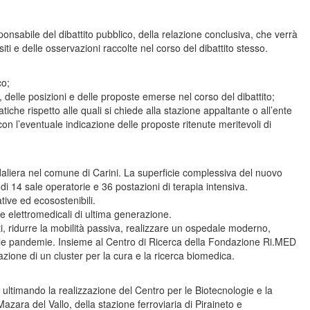
ponsabile del dibattito pubblico, della relazione conclusiva, che verrà
ti e delle osservazioni raccolte nel corso del dibattito stesso.
co;
, delle posizioni e delle proposte emerse nel corso del dibattito;
che rispetto alle quali si chiede alla stazione appaltante o all’ente
n l’eventuale indicazione delle proposte ritenute meritevoli di
edaliera nel comune di Carini. La superficie complessiva del nuovo
di 14 sale operatorie e 36 postazioni di terapia intensiva.
tive ed ecosostenibili.
re elettromedicali di ultima generazione.
enti, ridurre la mobilità passiva, realizzare un ospedale moderno,
i e le pandemie. Insieme al Centro di Ricerca della Fondazione Ri.MED
zione di un cluster per la cura e la ricerca biomedica.
timando la realizzazione del Centro per le Biotecnologie e la
ara del Vallo, della stazione ferroviaria di Piraineto e