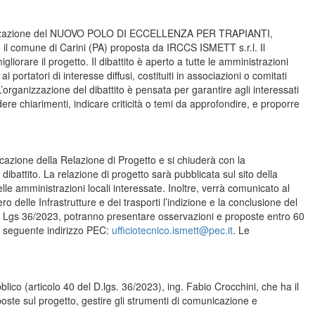
a realizzazione del NUOVO POLO DI ECCELLENZA PER TRAPIANTI,
mune di Carini (PA) proposta da IRCCS ISMETT s.r.l. Il
iorare il progetto. Il dibattito è aperto a tutte le amministrazioni
 ai portatori di interesse diffusi, costituiti in associazioni o comitati
 L’organizzazione del dibattito è pensata per garantire agli interessati
ere chiarimenti, indicare criticità o temi da approfondire, e proporre
licazione della Relazione di Progetto e si chiuderà con la
ibattito. La relazione di progetto sarà pubblicata sul sito della
lle amministrazioni locali interessate. Inoltre, verrà comunicato al
ro delle Infrastrutture e dei trasporti l’indizione e la conclusione del
 dl. Lgs 36/2023, potranno presentare osservazioni e proposte entro 60
 seguente indirizzo PEC:
ufficiotecnico.ismett@pec.it
. Le
lico (articolo 40 del D.lgs. 36/2023), ing. Fabio Crocchini, che ha il
poste sul progetto, gestire gli strumenti di comunicazione e