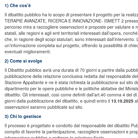
1)
Che cos’è
Il dibattito pubblico ha lo scopo di presentare il progetto per l
TERAPIE AVANZATE, RICERCA E INNOVAZIONE- ISMETT 2 presso il co
percorso mira a raccogliere osservazioni e proposte per valutare e migl
statali, alle regioni e agli enti territoriali interessati dall’opera, nonché
che, in ragione degli scopi statutari, sono interessati dall’intervento.
un’informazione completa sul progetto, offrendo la possibilità di chied
eventuali miglioramenti.
2) Come si svolge
Il Dibattito pubblico avrà una durata di 70 giorni a partire dalla pubb
pubblicazione della relazione conclusiva redatta dal responsabile del d
Stazione Appaltante e ne è stata richiesta la pubblicazione sul sito de
dipartimento per le opere pubbliche e le politiche abitative del Ministe
dibattito. Gli interessati, così come definiti dall’art.40 comma 4 del
giorni dalla pubblicazione del dibattito, e quindi entro il
13.10.2025
al
osservazioni saranno pubblicate sul sito.
3) Chi lo gestisce
Il processo è progettato e condotto dal responsabile del dibattito Pubb
compito di favorire la partecipazione, raccogliere osservazioni e pro
informazione pubblica e redigere la relazione finale.