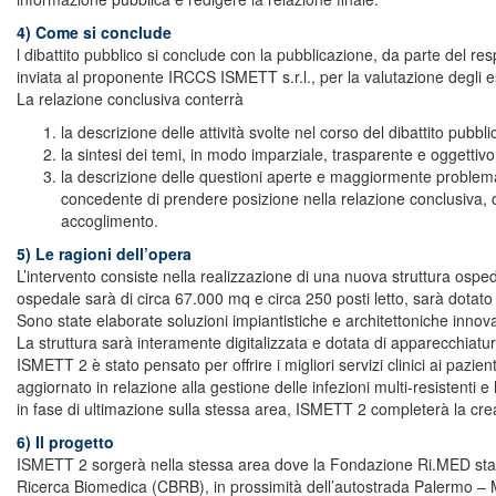
4) Come si conclude
l dibattito pubblico si conclude con la pubblicazione, da parte del res
inviata al proponente IRCCS ISMETT s.r.l., per la valutazione degli esi
La relazione conclusiva conterrà
la descrizione delle attività svolte nel corso del dibattito pubbli
la sintesi dei temi, in modo imparziale, trasparente e oggettivo
la descrizione delle questioni aperte e maggiormente problemati
concedente di prendere posizione nella relazione conclusiva, co
accoglimento.
5) Le ragioni dell’opera
L’intervento consiste nella realizzazione di una nuova struttura osp
ospedale sarà di circa 67.000 mq e circa 250 posti letto, sarà dotato 
Sono state elaborate soluzioni impiantistiche e architettoniche innova
La struttura sarà interamente digitalizzata e dotata di apparecchiatu
ISMETT 2 è stato pensato per offrire i migliori servizi clinici ai pazi
aggiornato in relazione alla gestione delle infezioni multi-resistent
in fase di ultimazione sulla stessa area, ISMETT 2 completerà la crea
6) Il progetto
ISMETT 2 sorgerà nella stessa area dove la Fondazione Ri.MED sta ul
Ricerca Biomedica (CBRB), in prossimità dell’autostrada Palermo – Maz