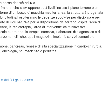
 bassa densità edilizia.
ra loro, che si sviluppano su 4 livelli incluso il piano terreno e un
interno di un bosco di macchia mediterranea, la struttura è progettata
i longitudinali ospiteranno le degenze suddivise per disciplina e per
 parte di luce naturale per la disposizione del terreno, ospita l’area di
are, la radioterapia, l’area di interventistica mininvasiva
ale operatorie, la terapia intensiva, i laboratori di diagnostica e di
e aree non cliniche, quali magazzini, impianti, servizi comuni e di
one, pancreas, rene) e di alta specializzazione in cardio-chirurgia,
, oncologia, neuroscienze e pediatria.
a 3 del D.Lgs. 36/2023