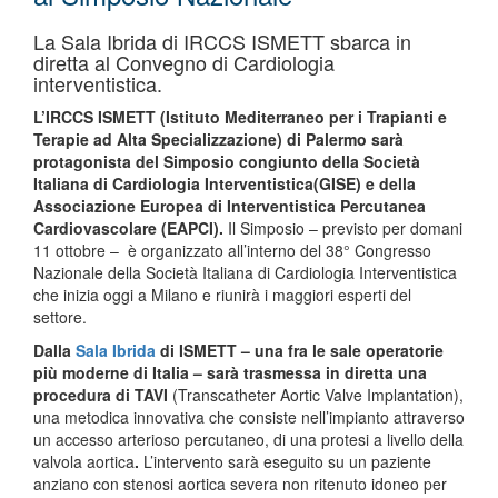
La Sala Ibrida di IRCCS ISMETT sbarca in
diretta al Convegno di Cardiologia
interventistica.
L’IRCCS ISMETT (Istituto Mediterraneo per i Trapianti e
Terapie ad Alta Specializzazione) di Palermo sarà
protagonista del Simposio congiunto della Società
Italiana di Cardiologia Interventistica(GISE) e della
Associazione Europea di Interventistica Percutanea
Cardiovascolare (EAPCI).
Il Simposio – previsto per domani
11 ottobre – è organizzato all’interno del 38° Congresso
Nazionale della Società Italiana di Cardiologia Interventistica
che inizia oggi a Milano e riunirà i maggiori esperti del
settore.
Dalla
Sala Ibrida
di ISMETT
– una fra le sale operatorie
più moderne di Italia –
sarà trasmessa in diretta una
procedura di TAV
I
(Transcatheter Aortic Valve Implantation),
una metodica innovativa che consiste nell’impianto attraverso
un accesso arterioso percutaneo, di una protesi a livello della
valvola aortica
.
L’intervento sarà eseguito su un paziente
anziano con stenosi aortica severa non ritenuto idoneo per