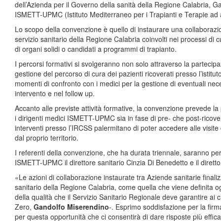
dell’Azienda per il Governo della sanità della Regione Calabria, 
ISMETT-UPMC (Istituto Mediterraneo per i Trapianti e Terapie ad 
Lo scopo della convenzione è quello di instaurare una collaborazion
servizio sanitario della Regione Calabria coinvolti nei processi di 
di organi solidi o candidati a programmi di trapianto.
I percorsi formativi si svolgeranno non solo attraverso la partecipazio
gestione del percorso di cura dei pazienti ricoverati presso l’istitu
momenti di confronto con i medici per la gestione di eventuali nece
intervento e nel follow up.
Accanto alle previste attività formative, la convenzione prevede la p
i dirigenti medici ISMETT-UPMC sia in fase di pre- che post-ricove
interventi presso l’IRCSS palermitano di poter accedere alle visite 
dal proprio territorio.
I referenti della convenzione, che ha durata triennale, saranno per
ISMETT-UPMC il direttore sanitario Cinzia Di Benedetto e il diretto
«Le azioni di collaborazione instaurate tra Aziende sanitarie finaliz
sanitario della Regione Calabria, come quella che viene definita
della qualità che il Servizio Sanitario Regionale deve garantire ai c
Zero,
Gandolfo Miserendino
-. Esprimo soddisfazione per la fir
per questa opportunità che ci consentirà di dare risposte più effica