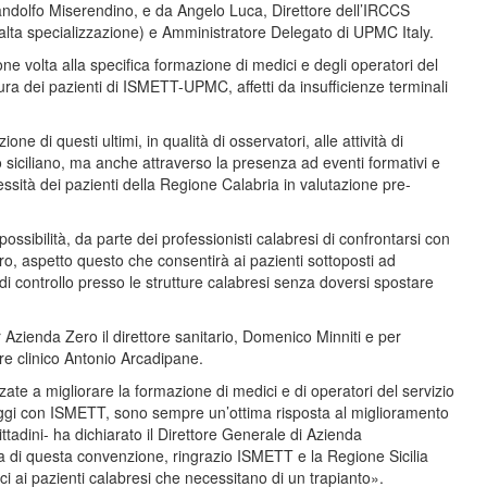
Gandolfo Miserendino, e da Angelo Luca, Direttore dell’IRCCS
alta specializzazione) e Amministratore Delegato di UPMC Italy.
e volta alla specifica formazione di medici e degli operatori del
cura dei pazienti di ISMETT-UPMC, affetti da insufficienze terminali
ne di questi ultimi, in qualità di osservatori, alle attività di
to siciliano, ma anche attraverso la presenza ad eventi formativi e
ssità dei pazienti della Regione Calabria in valutazione pre-
ossibilità, da parte dei professionisti calabresi di confrontarsi con
ro, aspetto questo che consentirà ai pazienti sottoposti ad
di controllo presso le strutture calabresi senza doversi spostare
 Azienda Zero il direttore sanitario, Domenico Minniti e per
re clinico Antonio Arcadipane.
zate a migliorare la formazione di medici e di operatori del servizio
 oggi con ISMETT, sono sempre un’ottima risposta al miglioramento
ittadini- ha dichiarato il Direttore Generale di Azienda
ma di questa convenzione, ringrazio ISMETT e la Regione Sicilia
ci ai pazienti calabresi che necessitano di un trapianto».