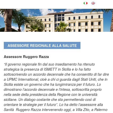
ASSESSORE REGIONALE ALLA SALUTE
Assessore Ruggero Razza
“Il governo regionale fin dal suo
insediamento ha ritenuto
strategica la presenza di ISMETT in
Sicilia e lo ha fatto
sottoscrivendo un accordo decennale che ha
consentito di far dire
a UPMC International, cioè a chi ci
guarda dagli Stati Uniti, che in
Sicilia esiste un governo che
ha lungimiranza per il futuro. Lo
dimostrano l’accordo decennale
e l’intesa, sottoscritta proprio
nella sede della presidenza
della Regione con le università
siciliane. Un dialogo costante
che sta permettendo così di
orientare le strategie per il
futuro”. Lo ha detto l’assessore alla
Sanità Ruggero Razza
intervenendo oggi, a Villa Zito, a Palermo