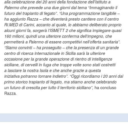
alla celebrazione dei
20 anni della fondazione dell’Istituto a
Palermo che prevede una
due giorni dal tema “Immaginando il
futuro del trapianto di
fegato”. “Una programmazione tangibile –
ha aggiunto Razza – che
diventerà presto cantiere con il centro
Ri.MED di Carini, accanto
al quale, lo abbiamo deliberato proprio
alcuni giorni fa,
sorgerà l’ISMETT 2 che significa impiegare quasi
160 milioni,
quindi una ulteriore conferma dell’impegno, che
permetterà a
Palermo di essere competitivi nell’offerta sanitaria”.
“Siamo
convinti – ha proseguito – che la presenza di un grande
centro
di ricerca internazionale in Sicilia sarà la ulteriore
occasione
per la grande operazione di rientro di intelligenze
siciliane,
di cervelli in fuga che troppe volte sono stati costretti
a
lasciare la nostra Isola e che anche grazie a questa
iniziativa
potranno tornare indietro”. “Oggi ricordiamo i 20 anni dal
primo
storico trapianto di fegato, ma stiamo anche celebrando
un
futuro di crescita per tutto il territorio siciliano”,
ha concluso
Razza
.