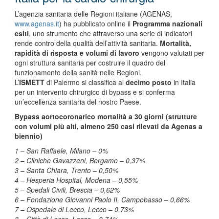
L’agenzia sanitaria delle Regioni italiane (AGENAS,
www.agenas.it
) ha pubblicato online il
Programma nazionali
esiti
, uno strumento che attraverso una serie di indicatori
rende contro della qualità dell’attività sanitaria.
Mortalità,
rapidità di risposta e volumi di lavoro
vengono valutati per
ogni struttura sanitaria per costruire il quadro del
funzionamento della sanità nelle Regioni.
L’
ISMETT
di Palermo si classifica al
decimo posto
in Italia
per un intervento chirurgico di bypass e si conferma
un’eccellenza sanitaria del nostro Paese.
Bypass aortocoronarico mortalità a 30 giorni (strutture
con volumi più alti, almeno 250 casi rilevati da Agenas a
biennio)
1 – San Raffaele, Milano – 0%
2 – Cliniche Gavazzeni, Bergamo – 0,37%
3 – Santa Chiara, Trento – 0,50%
4 – Hesperia Hospital, Modena – 0,55%
5 – Spedali Civili, Brescia – 0,62%
6 – Fondazione Giovanni Paolo II, Campobasso – 0,66%
7 – Ospedale di Lecco, Lecco – 0,73%
8 – Città di Lecce, Lecce – 0,74%