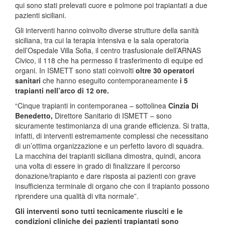
qui sono stati prelevati cuore e polmone poi trapiantati a due
pazienti siciliani.
Gli interventi hanno coinvolto diverse strutture della sanità
siciliana, tra cui la terapia intensiva e la sala operatoria
dell’Ospedale Villa Sofia, il centro trasfusionale dell’ARNAS
Civico, il 118 che ha permesso il trasferimento di equipe ed
organi. In ISMETT sono stati coinvolti
oltre 30 operatori
sanitari
che hanno eseguito contemporaneamente
i 5
trapianti nell’arco di 12 ore.
“Cinque trapianti in contemporanea – sottolinea
Cinzia Di
Benedetto,
Direttore Sanitario di ISMETT – sono
sicuramente testimonianza di una grande efficienza. Si tratta,
infatti, di interventi estremamente complessi che necessitano
di un’ottima organizzazione e un perfetto lavoro di squadra.
La macchina dei trapianti siciliana dimostra, quindi, ancora
una volta di essere in grado di finalizzare il percorso
donazione/trapianto e dare risposta ai pazienti con grave
insufficienza terminale di organo che con il trapianto possono
riprendere una qualità di vita normale”.
Gli interventi sono tutti tecnicamente riusciti e le
condizioni cliniche dei pazienti trapiantati sono