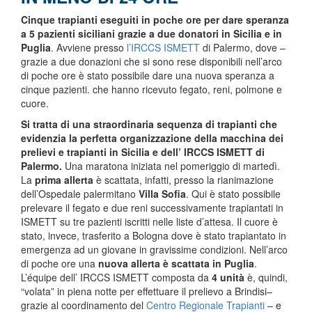
Cinque trapianti eseguiti in poche ore per dare speranza
a 5 pazienti siciliani grazie a due donatori in Sicilia e in
Puglia
. Avviene presso
l’IRCCS ISMETT
di Palermo, dove –
grazie a due donazioni che si sono rese disponibili nell’arco
di poche ore è stato possibile dare una nuova speranza a
cinque pazienti. che hanno ricevuto fegato, reni, polmone e
cuore.
Si tratta di una straordinaria sequenza di trapianti che
evidenzia la perfetta organizzazione della macchina dei
prelievi e trapianti in Sicilia e dell’ IRCCS ISMETT di
Palermo.
Una maratona iniziata nel pomeriggio di martedì.
La
prima allerta
è scattata, infatti, presso la rianimazione
dell’Ospedale palermitano
Villa Sofia
. Qui è stato possibile
prelevare il fegato e due reni successivamente trapiantati in
ISMETT su tre pazienti iscritti nelle liste d’attesa. Il cuore è
stato, invece, trasferito a Bologna dove è stato trapiantato in
emergenza ad un giovane in gravissime condizioni. Nell’arco
di poche ore una
nuova allerta è scattata in Puglia
.
L’équipe dell’ IRCCS ISMETT composta da
4 unità
è, quindi,
“volata” in piena notte per effettuare il prelievo a Brindisi–
grazie al coordinamento del
Centro Regionale Trapianti
– e