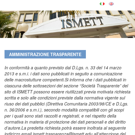
AMMINISTRAZIONE TRASPARENTE
In conformità a quanto previsto dal D.Lgs. n. 33 del 14 marzo
2013 e s.m.i. i dati sono pubblicati in seguito a comunicazione
delle macrostutture competenti.
Si informa che i dati pubblicati in
ciascuna delle sottosezioni del sezione “Società Trasparente” del
sito di ISMETT possono essere riutilizzati previa motivata richiesta
scritta e solo alle condizioni previste dalla normativa vigente sul
riuso dei dati pubblici (Direttiva Comunitaria 2003/98/CE e D.Lgs.
n. 36/2006 e s.m.i.), secondo modalità compatibili con gli scopi
per i quali sono stati raccolti e registrati, e nel rispetto della
normativa in materia di protezione dei dati personali e del diritto
d’autore.
La predetta richiesta potrà essere inoltrata al seguente
indirizzo email ismett.trasparenza@ismett.edu all’attenzione del