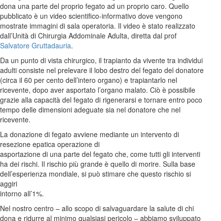
dona una parte del proprio fegato ad un proprio caro. Quello
pubblicato è un video scientifico-informativo dove vengono
mostrate immagini di sala operatoria. Il video è stato realizzato
dall’Unità di Chirurgia Addominale Adulta, diretta dal prof
Salvatore Gruttadauria
.
Da un punto di vista chirurgico, il trapianto da vivente tra individui
adulti consiste nel prelevare il lobo destro del fegato del donatore
(circa il 60 per cento dell’intero organo) e trapiantarlo nel
ricevente, dopo aver asportato l’organo malato. Ciò è possibile
grazie alla capacità del fegato di rigenerarsi e tornare entro poco
tempo delle dimensioni adeguate sia nel donatore che nel
ricevente.
La donazione di fegato avviene mediante un intervento di
resezione epatica operazione di
asportazione di una parte del fegato che, come tutti gli interventi
ha dei rischi. Il rischio più grande è quello di morire. Sulla base
dell’esperienza mondiale, si può stimare che questo rischio si
aggiri
intorno all’1%.
Nel nostro centro – allo scopo di salvaguardare la salute di chi
dona e ridurre al minimo qualsiasi pericolo – abbiamo sviluppato