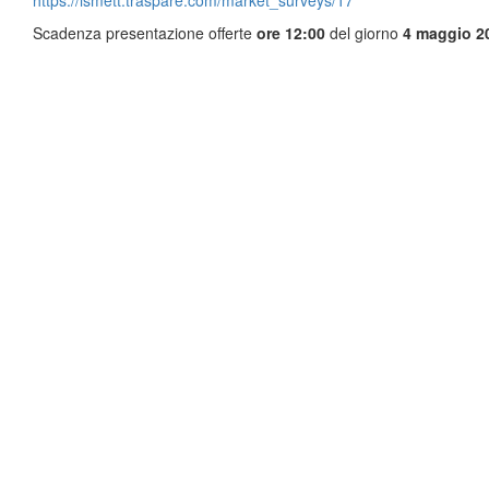
https://ismett.traspare.com/market_surveys/17
Scadenza presentazione offerte
ore 12:00
del giorno
4 maggio 2