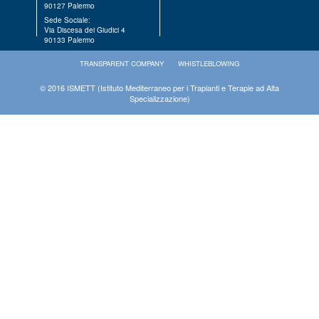
90127 Palermo
Sede Sociale:
Via Discesa dei Giudici 4
90133 Palermo
TRANSPARENT COMPANY
WHISTLEBLOWING
© 2016 ISMETT (Istituto Mediterraneo per i Trapianti e Terapie ad Alta
Specializzazione)