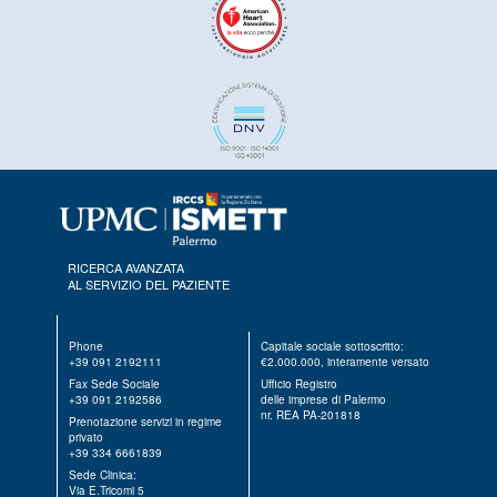
RICERCA AVANZATA
AL SERVIZIO DEL PAZIENTE
Phone
Capitale sociale sottoscritto:
+39 091 2192111
€2.000.000, interamente versato
Fax Sede Sociale
Ufficio Registro
+39 091 2192586
delle imprese di Palermo
nr. REA PA-201818
Prenotazione servizi in regime
privato
+39 334 6661839
Sede Clinica:
Via E.Tricomi 5